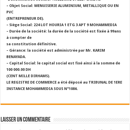
– Objet Social: MENUISERIE ALUMINIUM, METALLIQUE OU EN
PVC
(ENTREPRENEUR DE).
– Siège Social: 224 LOT HOURIA 1 ETG 3 APT 9 MOHAMMEDIA
– Durée de la société: la durée de la société est fixée à 99ans
à compter de
sa constitution définitive.
– Gérance: la société est administrée par Mr. KARIM
BENAYADA.
– Capital Social: le capital social est fixé ainsi à la somme de
100 000.00 DH
(CENT MILLE DIRHAMS).
LE REGISTRE DE COMMERCE a été déposé au TRIBUNAL DE 1ERE
INSTANCE MOHAMMEDIA SOUS N°1086.
Laisser un commentaire