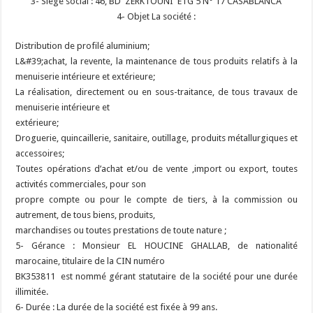
3- Siège social : 46, BD ZERKTOUNI ETG 5 N° 17 CASABLANCA
4- Objet La société :
Distribution de profilé aluminium;
L&#39;achat, la revente, la maintenance de tous produits relatifs à la
menuiserie intérieure et extérieure;
La réalisation, directement ou en sous-traitance, de tous travaux de
menuiserie intérieure et
extérieure;
Droguerie, quincaillerie, sanitaire, outillage, produits métallurgiques et
accessoires;
Toutes opérations d’achat et/ou de vente ,import ou export, toutes
activités commerciales, pour son
propre compte ou pour le compte de tiers, à la commission ou
autrement, de tous biens, produits,
marchandises ou toutes prestations de toute nature ;
5- Gérance : Monsieur EL HOUCINE GHALLAB, de nationalité
marocaine, titulaire de la CIN numéro
BK353811 est nommé gérant statutaire de la société pour une durée
illimitée.
6- Durée : La durée de la société est fixée à 99 ans.