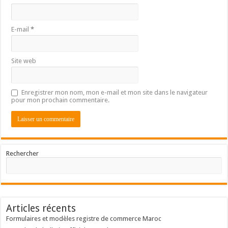
E-mail
*
Site web
Enregistrer mon nom, mon e-mail et mon site dans le navigateur
pour mon prochain commentaire.
Rechercher
Articles récents
Formulaires et modèles registre de commerce Maroc