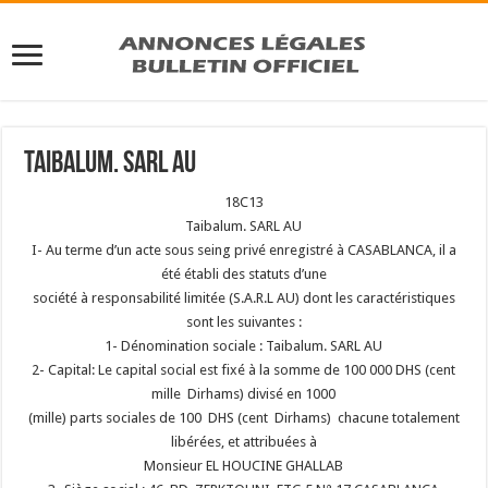
Nouveaux machines à sous à viejas casino
Gain Roulette Casino 2026 Tableau Des Cotes Et Paiements
: Les mêmes règles
s'appliquent au jeu, que vous jouiez en ligne, en direct ou sur un casino
mobile.
Casino Avec 25 Tours Gratuits Sans Dépôt 2026 Où Les Obtenir
- Après la
guerre, Kerkorian est retourné à Los Angeles et a acheté un Cessna avec lequel
il prévoyait de donner des cours de pilotage.
Jeux D'Argent En Ligne Fiables 2026 Top Bonus Et Jeux
: Trueflip est exploité
par Tall Mountain, une société de jeux d'argent à l'étranger qui ne détient pas
Taibalum. SARL AU
de licence britannique valide.
Roulette en ligne application
Astuces Machine À Sous 2026 Les Conseils Pour Mieux Jouer
18C13
Bien qu'il soit également vrai que de cette façon, vous pouvez manquer les
Taibalum. SARL AU
nouveaux talents - des casinos récemment créés qui pourraient offrir des
services et des produits plus avancés, mais peu connus, comme l'un de nos
I- Au terme d’un acte sous seing privé enregistré à CASABLANCA, il a
favoris, CasinoTV, le plus jeune casino de notre sélection de favoris Top5.
été établi des statuts d’une
Casino En Ligne Argent Réel France 2026 Top Bonus Et Jeux
Comme nous l'avons indiqué ci-dessus, peu de pays sont limités pour les jeux
société à responsabilité limitée (S.A.R.L AU) dont les caractéristiques
d'argent réel en haute saison.
sont les suivantes :
N'oubliez pas de visiter la revue de chaque site Web présenté sur notre site
Web.
1- Dénomination sociale : Taibalum. SARL AU
Tactique blackjack casino
2- Capital: Le capital social est fixé à la somme de 100 000 DHS (cent
Mise Maximum Roulette 2026 Les Limites Des Tables Expliquées
L'utilisation des cartes de crédit a été reconnue comme un problème majeur
mille Dirhams) divisé en 1000
qui doit être résolu.
(mille) parts sociales de 100 DHS (cent Dirhams) chacune totalement
Roulette Truquée 2026 Top Bonus Et Jeux
libérées, et attribuées à
Les nouveaux utilisateurs sont éligibles à plusieurs bonus de bienvenue.
Bandit Manchot Casino 2026 Top Bonus Et Jeux
Monsieur EL HOUCINE GHALLAB