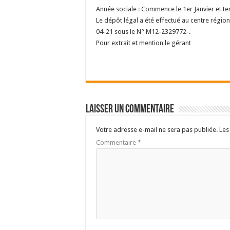
Année sociale : Commence le 1er Janvier et 
Le dépôt légal a été effectué au centre rég
04-21 sous le N° M12-2329772-.
Pour extrait et mention le gérant
Laisser un commentaire
Votre adresse e-mail ne sera pas publiée.
Les
Commentaire
*