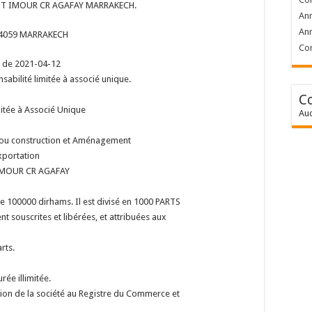
AIT IMOUR CR AGAFAY MARRAKECH.
Ann
Ann
 114059 MARRAKECH
Con
te de 2021-04-12
onsabilité limitée à associé unique.
C
mitée à Associé Unique
Auc
rs ou construction et Aménagement
exportation
T IMOUR CR AGAFAY
 de 100000 dirhams. Il est divisé en 1000 PARTS
 souscrites et libérées, et attribuées aux
rts.
e illimitée.
tion de la société au Registre du Commerce et