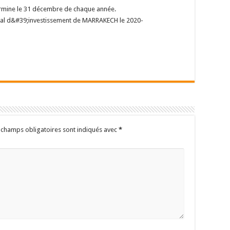
termine le 31 décembre de chaque année.
ional d&#39;investissement de MARRAKECH le 2020-
 champs obligatoires sont indiqués avec
*