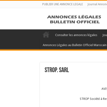
Roulette numéros chanceux
PUBLIER UNE ANNONCE LEGALE
Journal Annon
Casino Bonus Sans Dépôt Encaissable 2026 Top Bonus Et Jeux
: Gardez à l'esp
donc important pour vous de faire vos recherches.
Nouveau Casino En Ligne France 2026 Top Bonus Et Jeux
- Certains sites propos
promotion avant de créer un compte ou d'essayer d'utiliser l'offre.
Video Slots 2026 Top Bonus Et Jeux
: Le genre Steampunk mélange le style victo
Bonus en ligne slots
Mise Maximum Roulette 2026 Les Limites Des Tables Expliquées
Le tigre de Sibérie joue un rôle très important dans ce jeu car il agit comme le
Consulter les annonces légales
Jou
réactiver à tout moment.
Live Blackjack 2026 Top Bonus Et Jeux
Le deuxième jour, ils vous envoient 40 tours.
Annonces Légales au Bulletin Officiel Marocain
Ces jeux déclenchent plus de wilds aléatoires et la chance de gagner des tour
Poker jouer la position
Codes Bonus Sans Dépôt 2026 Top Bonus Et Jeux
Cependant, ne jouez jamais avec de l'argent que vous ne pouvez pas vous perm
Roulette Française 2026 Règles Cotes Et Où Jouer En Ligne
C'est en fait l'une des choses les plus importantes que vous devez faire en ce 
Application Blackjack Argent Réel 2026 Top Bonus Et Jeux
STROP. Sarl
AVI
STROP Société à Res