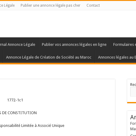
ce Légale
Publier une annonce légale pas cher
Contact
rit que ces bonus sans dépôt peuvent comporter des conditions spécifiques qui p
ent des offres de crédit virtuel gratuites uniquement aux nouveaux utilisateurs, 
rien avec des éléments de science-fiction.
 wild et remplace les icônes régulières pour produire des gains, mais il y a auss
rnal Annonce Légale
Publier vos annonces légales en ligne
Formulaires 
Annonce Légale de Création de Société au Maroc
Annonces légales au B
s de Super Héros aussi.
ettre de perdre pour essayer d'obtenir ces offres.
qui concerne les bonus de casino en ligne.
Re
1772-1c1
S DE CONSTITUTION
Ar
For
ponsabilité Limitée à Associé Unique
Ma
Con