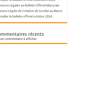
onces Légales au Bulletin Officiel Marocain
once Légale de Création de Société au Maroc
sulter le bulletin officiel octobre 2024
ommentaires récents
un commentaire à afficher.