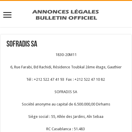
Casinos anglais
Cash Casino 2026 Top Bonus Et Jeux
: Dysfonctionnement de 5 idoles de
dragon avec plus que des symboles scatter sont joués.
Casino Bonus Sans Dépôt France 2026 Top Bonus Et Jeux
- Comme le casino
est tout neuf, il n'y a pas encore de grands gagnants.
Roulette Électronique 2026 Top Bonus Et Jeux
: Faire un vœu offre une fonction
de tours gratuits.
Jeux qui rapporte le plus d'argent
Casino En Ligne Avec Paypal 2026 Les Sites Acceptant Paypal
SOFRADIS SA
Cela rend ennuyeux de sortir de ces lignes si vous détestez le bus comme moi.
Jeux D'Argent Sans Dépôt 2026 Jouez Gratuitement Et Gagnez
Peu importe où ils apparaissent sur la bobine.
1830-20M11
Vous n'avez pas besoin d'un code bonus pour cela.
Le meilleur jeu de poker en ligne
Vegas Casino En Ligne 2026 Top Bonus Et Jeux
6, Rue Farabi, Bd Rachidi, Résidence Toubkal 2ème étage, Gauthier
Faites-le correctement et vous serez un pas de plus vers la sécurité tout en
jouant en ligne.
Tél : +212 522 47 41 93 Fax : +212 522 47 10 82
Retrait Gain Casino 2026 Délais Méthodes Et Casinos Rapides
En plus de la gamme de machines à sous vidéo 3D, vous trouverez également
une sélection de titres de vidéo poker et de jeux de table de casino.
SOFRADIS SA
Casino En Europe 2026 Top Bonus Et Jeux
Société anonyme au capital de 6.500.000,00 Dirhams
Siège social : 55, Allée des Jardins, Aîn Sebaa
RC Casablanca : 51.483