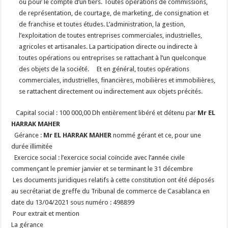
ou pour le compte d’un tiers. Toutes opérations de commissions,
de représentation, de courtage, de marketing, de consignation et
de franchise et toutes études. L’administration, la gestion,
l’exploitation de toutes entreprises commerciales, industrielles,
agricoles et artisanales. La participation directe ou indirecte à
toutes opérations ou entreprises se rattachant à l’un quelconque
des objets de la société. Et en général, toutes opérations
commerciales, industrielles, financières, mobilières et immobilières,
se rattachent directement ou indirectement aux objets précités.
Capital social : 100 000,00 Dh entièrement libéré et détenu par
Mr EL
HARRAK MAHER
Gérance :
Mr EL HARRAK MAHER
nommé gérant et ce, pour une
durée illimitée
Exercice social : l’exercice social coïncide avec l’année civile
commençant le premier janvier et se terminant le 31 décembre
Les documents juridiques relatifs à cette constitution ont été déposés
au secrétariat de greffe du Tribunal de commerce de Casablanca en
date du 13/04/2021 sous numéro : 498899
Pour extrait et mention
La gérance