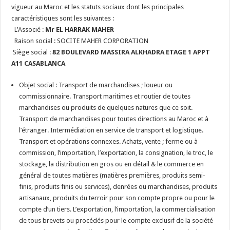
vigueur au Maroc et les statuts sociaux dont les principales
caractéristiques sont les suivantes :
L’Associé :
Mr EL HARRAK MAHER
Raison social : SOCITE MAHER CORPORATION
Siège social :
82 BOULEVARD MASSIRA ALKHADRA ETAGE 1 APPT
A11 CASABLANCA
Objet social : Transport de marchandises ; loueur ou
commissionnaire. Transport maritimes et routier de toutes
marchandises ou produits de quelques natures que ce soit.
Transport de marchandises pour toutes directions au Maroc et à
l’étranger. Intermédiation en service de transport et logistique.
Transport et opérations connexes. Achats, vente ; ferme ou à
commission, l’importation, l’exportation, la consignation, le troc, le
stockage, la distribution en gros ou en détail & le commerce en
général de toutes matières (matières premières, produits semi-
finis, produits finis ou services), denrées ou marchandises, produits
artisanaux, produits du terroir pour son compte propre ou pour le
compte d’un tiers. L’exportation, l’importation, la commercialisation
de tous brevets ou procédés pour le compte exclusif de la société