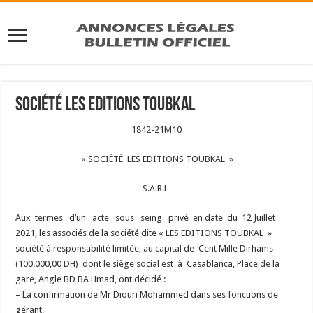
Slots gratuits réel argent pour gagner
Casino Bonus Sans Dépôt France 2026 Top Bonus Et Jeux
: Jouez de manière
plus agressive lorsque vous savez que les joueurs à votre table manquent
d'argent.
Carte Bingo 2026 Générez Et Imprimez Vos Cartons Pour Jouer
- Comme son
nom l'indique, le casino est tout au sujet des éléments rouges, noirs et blancs
organisés pour fonctionner correctement sur les machines mobiles et de
bureau.
Gros Gain Casino 2026 Top Bonus Et Jeux
: Pendant la période d'attente, vous
SOCIÉTÉ LES EDITIONS TOUBKAL
devez fournir la documentation requise au casino en ligne afin qu'il puisse
vérifier les détails de votre compte et approuver votre retrait.
Slots aucun dépôt nécessaire
1842-21M10
Casino Bonus Code 2026 Top Bonus Et Jeux
Si vous aimez ce casino, vous pouvez consulter ses sites sœurs Slotnite et Hello
Casino.
« SOCIÉTÉ LES EDITIONS TOUBKAL »
Coin Flip Casino 2026 Top Bonus Et Jeux
Si vous avez plus d'expérience avec le blackjack et que vous vous sentez à
l'aise avec des paris plus importants et que parfois vous perdez plus que vous
S.A.R.L
ne gagnez, je recommanderais certainement ce jeu.
Trouvés dans toute la gamme de jeux, y compris les machines à sous en ligne,
Aux termes d’un acte sous seing privé en date du 12 Juillet
la roulette en ligne et le Blackjack en ligne, les jackpots progressifs sont liés
entre plusieurs jeux et chaque fois qu'un joueur paie dans la mise latérale du
2021, les associés de la société dite « LES EDITIONS TOUBKAL »
jackpot en option, le montant du paiement du jackpot augmente.
société à responsabilité limitée, au capital de Cent Mille Dirhams
Jouer au poker sans depot requis
Bitcoin Casino Bonus 2026 Top Bonus Et Jeux
(100.000,00 DH) dont le siège social est à Casablanca, Place de la
Profitez de nos critiques pour les meilleurs sites de roulette au Royaume-Uni.
gare, Angle BD BA Hmad, ont décidé :
Casino Spin 2026 Top Bonus Et Jeux
– La confirmation de Mr Diouri Mohammed dans ses fonctions de
Et les symboles sont liés au thème des machines à sous.
Casino En Ligne Argent Réel Sans Dépôt 2026 Jouez Et Gagnez
gérant,