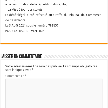
– La confirmation de la répartition du capital,
– La Mise à jour des statuts.
Le dépôt légal a été effectué au Greffe du Tribunal de Commerce
de Casablanca
Le 3 Août 2021 sous le numéro 788857
POUR EXTRAIT ET MENTION
Laisser un commentaire
Votre adresse e-mail ne sera pas publiée.
Les champs obligatoires
sont indiqués avec
*
Commentaire
*