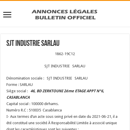
Aztec temple slot machine gratuit
Roulette Live France 2026 Top Bonus Et Jeux
: Villareal n'est pas seulement là
pour jouer au spoiler, non plus.
Machines À Sous Gratuites 2026 Top Bonus Et Jeux
- Il n'est pas étonnant qu'ils
aient mis en place des mesures pour lutter contre le jeu compulsif.
Casino Bonus Sans Dépôt Exclusif 2026 Top Bonus Et Jeux
: Ajoutez diverses
gemmes apparaissant dans des positions uniques et cela en fait un jeu
intéressant chaque fois que vous le prenez pour un tour.
Jeux de casino gratuits sans bonus de dépôt
SJT INDUSTRIE SARLAU
Casino Ethereum 2026 Top Bonus Et Jeux
Il existe deux types de machines à sous, le premier étant ce que l'on appelle
communément la machine progressive.
1862-19C12
Casino Fête Foraine 2026 Top Bonus Et Jeux
Si vous avez du mal à localiser les informations concernant les exigences, vous
devez vous assurer que vous entrez en contact avec le support client et
SJT INDUSTRIE
SARLAU
assurez-vous qu'ils vous orientent dans la bonne direction afin que vous
puissiez lire ces informations.
C'est essentiel pour les flambeurs, car une légère différence de taux, ou
Dénomination sociale :
SJT INDUSTRIE
SARLAU
avantage de la maison, se traduit par une somme d'argent importante à long
Forme : SARLAU
terme.
Aucune limite de roulette en ligne gratuitement
Siège social :
46, BD ZERKTOUNI 2éme ETAGE APPT N°6,
Retrait Gain Casino 2026 Délais Méthodes Et Casinos Rapides
CASABLANCA
Les casinos britanniques et non britanniques ont souvent des programmes de
Capital social : 100000 dirhams.
fidélité pour leurs utilisateurs.
Comparateur Casino En Ligne 2026 Top Bonus Et Jeux
Numéro R.C : 510035 Casablanca
Continuez à lire pour savoir comment nous préparons nos critiques de casino
I- Aux termes d’un acte sous seing privé en date du 2021-06-21, il a
les mieux notées et ce que nous recherchons lors de l'évaluation des casinos
en ligne.
été constitué une société À Responsabilité Limitée à associé unique
Interdiction De Jeux 2026 Top Bonus Et Jeux
dont les caractéristiques sont les suivantes ;