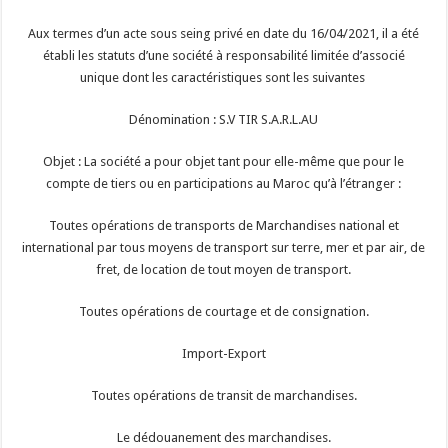
Aux termes d’un acte sous seing privé en date du 16/04/2021, il a été
établi les statuts d’une société à responsabilité limitée d’associé
unique dont les caractéristiques sont les suivantes
Dénomination : S.V TIR S.A.R.L.AU
Objet : La société a pour objet tant pour elle-même que pour le
compte de tiers ou en participations au Maroc qu’à l’étranger :
Toutes opérations de transports de Marchandises national et
international par tous moyens de transport sur terre, mer et par air, de
fret, de location de tout moyen de transport.
Toutes opérations de courtage et de consignation.
Import-Export
Toutes opérations de transit de marchandises.
Le dédouanement des marchandises.