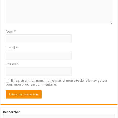
Nom
*
E-mail
*
Site web
Enregistrer mon nom, mon e-mail et mon site dans le navigateur
pour mon prochain commentaire.
Rechercher