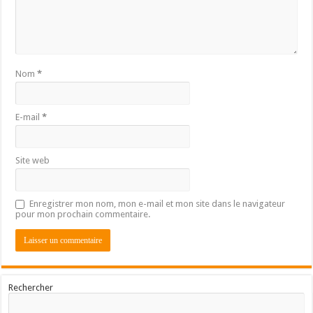
Nom
*
E-mail
*
Site web
Enregistrer mon nom, mon e-mail et mon site dans le navigateur
pour mon prochain commentaire.
Rechercher