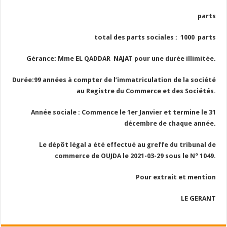
parts
total des parts sociales : 1000 parts
Gérance: Mme EL QADDAR NAJAT pour une durée illimitée.
Durée:99 années à compter de l’immatriculation de la société
au Registre du Commerce et des Sociétés.
Année sociale : Commence le 1er Janvier et termine le 31
décembre de chaque année.
Le dépôt légal a été effectué au greffe du tribunal de
commerce de OUJDA le 2021-03-29 sous le N° 1049.
Pour extrait et mention
LE GERANT