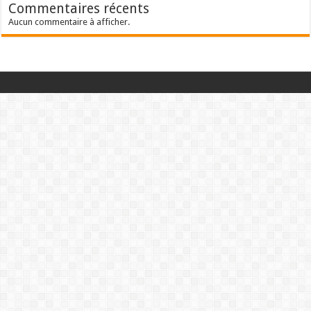
Commentaires récents
Aucun commentaire à afficher.