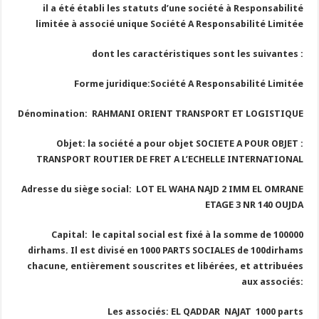
il a été établi les statuts d’une société à Responsabilité
limitée à associé unique Société A Responsabilité Limitée
dont les caractéristiques sont les suivantes :
Forme juridique:Société A Responsabilité Limitée
Dénomination: RAHMANI ORIENT TRANSPORT ET LOGISTIQUE
Objet: la société a pour objet SOCIETE A POUR OBJET :
TRANSPORT ROUTIER DE FRET A L’ECHELLE INTERNATIONAL
Adresse du siège social: LOT EL WAHA NAJD 2 IMM EL OMRANE
ETAGE 3 NR 140 OUJDA
Capital: le capital social est fixé à la somme de 100000
dirhams. Il est divisé en 1000 PARTS SOCIALES de 100dirhams
chacune, entièrement souscrites et libérées, et attribuées
aux associés:
Les associés: EL QADDAR NAJAT 1000 parts