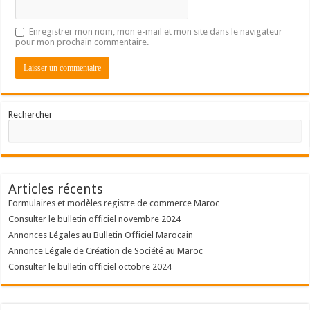
Enregistrer mon nom, mon e-mail et mon site dans le navigateur
pour mon prochain commentaire.
Rechercher
Articles récents
Formulaires et modèles registre de commerce Maroc
Consulter le bulletin officiel novembre 2024
Annonces Légales au Bulletin Officiel Marocain
Annonce Légale de Création de Société au Maroc
Consulter le bulletin officiel octobre 2024