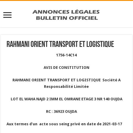
Casino en ligne avec un bonus de bienvenue élevé
Mini Jeux Argent 2026 Top Bonus Et Jeux
: De nombreux titres sont accessibles,
dont des incontournables.
Jeu De Bonneteau 2026 Top Bonus Et Jeux
- Les fluctuations de votre équipe
peuvent avoir un impact considérable sur vos prédictions.
Machines À Sous Gratuites 2026 Top Bonus Et Jeux
: À quels jeux de casino
puis-je jouer avec un bonus de casino en direct.
Casino en ligne réel argent australie
Jeu Des Mines Casino 2026 Top Bonus Et Jeux
RAHMANI ORIENT TRANSPORT ET LOGISTIQUE
Tous les joueurs rejoignant ce casino en ligne légitime sans nos liens recevront
25 tours gratuits sans dépôt.
Système Roulette 2026 Top Bonus Et Jeux
1756-14C14
Techniquement, tout jeu proposant de l'argent ou des prix est strictement
interdit sans réglementation.
Si vous souhaitez découvrir les casinos en direct en ligne avec blackjack,
AVIS DE CONSTITUTION
assurez-vous de lire notre revue de Golden Nugget online ou SugarHouse
Casino car les deux ont cela.
A quel âge pour aller au casino
RAHMANI ORIENT TRANSPORT ET LOGISTIQUE Société A
Plinko Ball 2026 Où Jouer Au Plinko En Argent Réel
Responsabilité Limitée
Ce sont les salles de poker en ligne que nous vous suggérons de jouer si vous
êtes un multi-tableur sérieux.
Taux De Redistribution Casino 2026 Top Bonus Et Jeux
LOT EL WAHA NAJD 2 IMM EL OMRANE ETAGE 3 NR 140 OUJDA
Si vous n'avez jamais ouvert de compte bancaire Tangerine auparavant, vous
avez de la chance.
RC : 36923 OUJDA
Jeux Gratuits Pour Gagner De L'Argent 2026 Top Bonus Et Jeux
Aux termes d’un acte sous seing privé en date de 2021-03-17