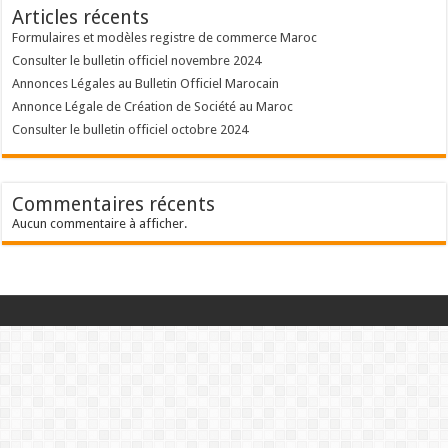
Articles récents
Formulaires et modèles registre de commerce Maroc
Consulter le bulletin officiel novembre 2024
Annonces Légales au Bulletin Officiel Marocain
Annonce Légale de Création de Société au Maroc
Consulter le bulletin officiel octobre 2024
Commentaires récents
Aucun commentaire à afficher.