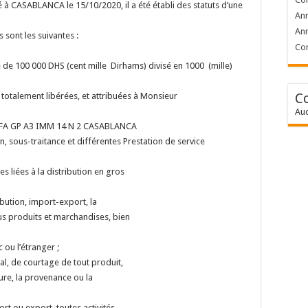
é à CASABLANCA le 15/10/2020, il a été établi des statuts d’une
Ann
Ann
 sont les suivantes :
Con
me de 100 000 DHS (cent mille Dirhams) divisé en 1000 (mille)
otalement libérées, et attribuées à Monsieur
C
Auc
A GP A3 IMM 14 N 2 CASABLANCA
 sous-traitance et différentes Prestation de service
s liées à la distribution en gros
ibution, import-export, la
us produits et marchandises, bien
 ou l’étranger ;
l, de courtage de tout produit,
ture, la provenance ou la
rt ou export, toutes activités