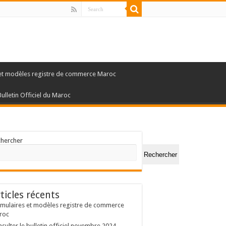
s Sirenas.
 à sous ordinaires.
asino terrestre.
et modèles registre de commerce Maroc
ulletin Officiel du Maroc
r diverses actions, telles que les dépôts et les retraits sur le site du
chercher
Rechercher
ticles récents
mulaires et modèles registre de commerce
roc
sulter le bulletin officiel novembre 2024