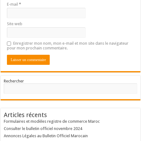
E-mail
*
Site web
Enregistrer mon nom, mon e-mail et mon site dans le navigateur
pour mon prochain commentaire.
Rechercher
Articles récents
Formulaires et modèles registre de commerce Maroc
Consulter le bulletin officiel novembre 2024
Annonces Légales au Bulletin Officiel Marocain