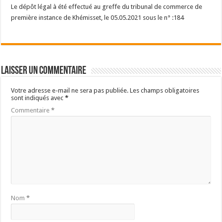
Le dépôt légal à été effectué au greffe du tribunal de commerce de
première instance de Khémisset, le 05.05.2021 sous le n° :184
Laisser un commentaire
Votre adresse e-mail ne sera pas publiée.
Les champs obligatoires
sont indiqués avec
*
Commentaire
*
Nom
*