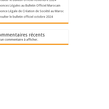
onces Légales au Bulletin Officiel Marocain
once Légale de Création de Société au Maroc
sulter le bulletin officiel octobre 2024
ommentaires récents
un commentaire à afficher.