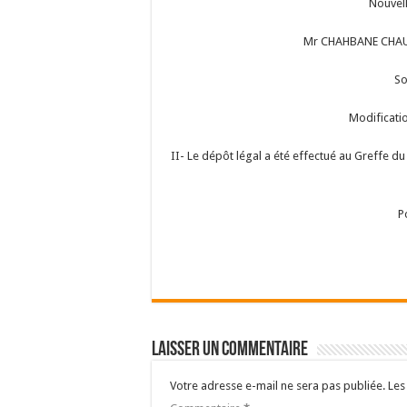
Nouvell
Mr CHAHBANE CHAU
So
Modificatio
II- Le dépôt légal a été effectué au Greffe
P
Laisser un commentaire
Votre adresse e-mail ne sera pas publiée.
Les