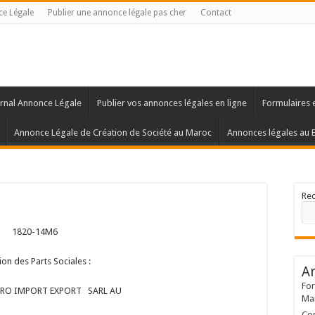
ce Légale
Publier une annonce légale pas cher
Contact
achine à sous scatter du stade peut vous offrir une grande victoire.
een Bee Bingo est toujours agréable à l'œil, et sa palette de couleurs jaune e
e fond et un public rempli de métalleux hurle de plaisir sous les rouleaux.
u tournoi, et ceux-ci peuvent inclure n'importe quoi, du résultat de la dénonci
reux bonus et des icônes spéciales vous aidant à mettre le cap sur de grandes v
rnal Annonce Légale
Publier vos annonces légales en ligne
Formulaires 
Annonce Légale de Création de Société au Maroc
Annonces légales au B
nent pas si souvent, mais vous pouvez fournir de gros gains lorsque vous vous 
Re
1820-14M6
on des Parts Sociales :
Ar
For
RO IMPORT EXPORT SARL AU
Ma
Con