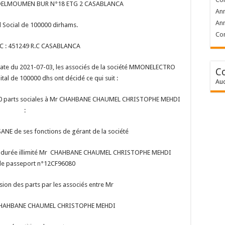
 ABDELMOUMEN BUR N°18 ETG 2 CASABLANCA
Ann
Ann
l Social de 100000 dirhams.
Con
C : 451249 R.C CASABLANCA
 date du 2021-07-03, les associés de la société MMONELECTRO
C
l de 100000 dhs ont décidé ce qui suit :
Auc
000 parts sociales à Mr CHAHBANE CHAUMEL CHRISTOPHE MEHDI
:
NE de ses fonctions de gérant de la société
ne durée illimité Mr CHAHBANE CHAUMEL CHRISTOPHE MEHDI
e de passeport n°12CF96080
ion des parts par les associés entre Mr
 CHAHBANE CHAUMEL CHRISTOPHE MEHDI