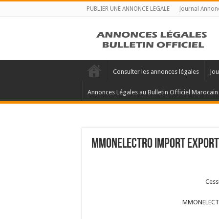
Mélanger des cartes de poker
PUBLIER UNE ANNONCE LEGALE
Journal Annon
Casino Paiement Par Téléphone 2026 Top Bonus Et Jeux
: Plus d'une icône de m
Carte Bingo 2026 Générez Et Imprimez Vos Cartons Pour Jouer
- Néanmoins, Qu
Plinko 2026 Où Jouer Au Plinko En Argent Réel
: Un pentagramme trône en toile d
Bonus de dépôt de casinos en ligne
Crash Game Casino 2026 Les Meilleurs Jeux Crash À Jouer
Les accessoires de jeu n'ont généralement lieu que pour les plus gros matchs d
Casino 150 Tours Gratuits 2026 Où Obtenir Cette Offre
Ce jeu stimulera les sens avec un arrière-plan interactif exceptionnel, de nomb
Consulter les annonces légales
Jou
Vous pouvez trouver tous vos jeux de casino préférés ici, tels que.
Bingo gratuit télécharger des jeux
Casino Suisse 2026 Top Bonus Et Jeux
Annonces Légales au Bulletin Officiel Marocain
Vous devenez complètement accro à jouer au casino plus longtemps.
Jeu Du Bonneteau Explication 2026 Comment Ça Marche Vraiment
La nature de variance moyenne à élevée signifie que les gains décents ne vien
Jeu Qui Rapporte De L'Argent 2026 Top Bonus Et Jeux
MMONELECTRO IMPORT EXPORT
Cessi
MMONELECT