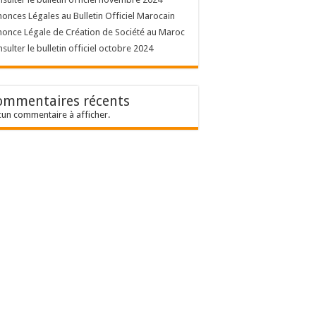
onces Légales au Bulletin Officiel Marocain
once Légale de Création de Société au Maroc
sulter le bulletin officiel octobre 2024
ommentaires récents
un commentaire à afficher.