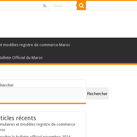
 options bénéfiques.
ées, y compris le chat en direct, le téléphone et l'e-mail.
et modèles registre de commerce Maroc
safe.
ulletin Officiel du Maroc
chercher
Rechercher
ticles récents
mulaires et modèles registre de commerce
roc
sulter le bulletin officiel novembre 2024