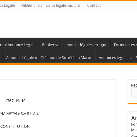
ce Légale
Publier une annonce légale pas cher
Contact
rès bien sans moi, mais regardons de plus près ce qui est proposé.
né appréciera sûrement nos opportunités de jeu réalistes qui comportent des
eau de support aux joueurs avec un tas de méthodes de contact différentes propos
 2x à 3x.
rnal Annonce Légale
Publier vos annonces légales en ligne
Formulaires 
aitez effectuer un dépôt en argent réel avec le portefeuille électronique Pay
Annonce Légale de Création de Société au Maroc
Annonces légales au B
oches dont elle dispose.
Re
1767-19c10
HA METAL» S.A.R.L AU.
Ar
For
CONSTITUTION
Ma
Con