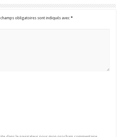
 champs obligatoires sont indiqués avec
*
site dans le navigateur pour mon prochain commentaire.