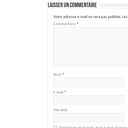
Laisser un commentaire
Votre adresse e-mail ne sera pas publiée.
Les
Commentaire
*
Nom
*
E-mail
*
Site web
Enregistrer mon nom, mon e-mail et mon 