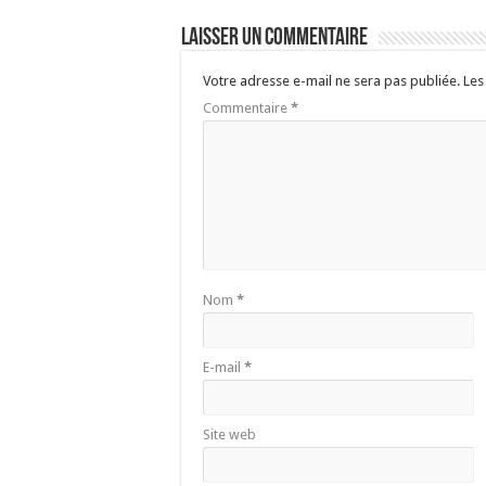
Laisser un commentaire
Votre adresse e-mail ne sera pas publiée.
Les
Commentaire
*
Nom
*
E-mail
*
Site web