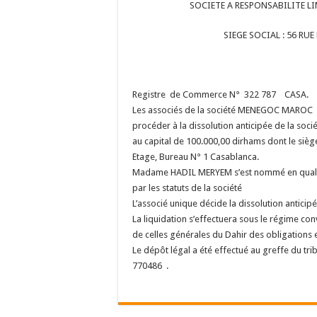
SOCIETE A RESPONSABILITE LI
SIEGE SOCIAL : 56 RUE
Registre de Commerce N°
322 787 CASA.
Les associés de la société MENEGOC MAROC , pr
procéder à la dissolution anticipée de la s
au capital de 100.000,00 dirhams dont le siè
Etage, Bureau N° 1 Casablanca.
Madame HADIL MERYEM s’est nommé en qualité 
par les statuts de la société
L’associé unique décide la dissolution anticip
La liquidation s’effectuera sous le régime con
de celles générales du Dahir des obligations e
Le dépôt légal a été effectué au greffe du t
770486 .