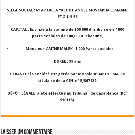
SIÈGE SOCIAL : 61 AV LALLA YACOUT ANGLE MUSTAPHA ELMAANI
ETG 1 N 56
CAPITAL : Est fixé à la somme de 100 000 dhs divisé en
1000
parts sociales de
100
,
00 DH
chacune,
Monsieur
AMINE MALEK
1 000
Parts sociales
DURÉE : 99 ans
GERANCE : la société est gérée par
Monsieur
AMINE MALEK
titulaire de la CIN n°
BJ367139
.
DÉPÔT LÉGALE a été effectué au Tribunal de Casablanca (RC°
510115).
Laisser un commentaire