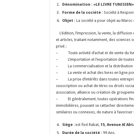
Dénomination :
«LE LIVRE TUNISIEN»
Forme de la société
:
Société à Respons
Objet :
La société a pour objet au Maroc et
L’édition, l’impression, la vente, la diffusio
et articles, traitant notamment, des sciences
privé ;
–
Toute activité d’achat et de vente du li
–
L’importation et l’exportation de toutes
–
La commercialisation et la distribution 
–
La vente et achat des livres en ligne pou
–
La prise d’intérêts dans toutes entrepri
souscription ou achat de titres ou droits soci
association, alliance ou création de groupeme
–
Et généralement, toutes opérations fina
immobilières, pouvant se rattacher directemen
similaires ou connexes, de nature à favorise
Siège
: est fixé
Rabat,
15, Avenue Al Abt
Durée de la société :
99 Ans.