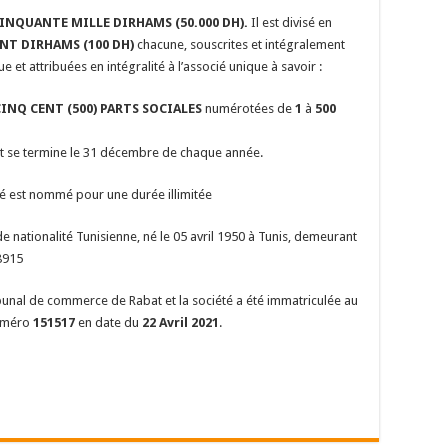
INQUANTE MILLE DIRHAMS (50.000 DH).
Il est divisé en
NT DIRHAMS (100 DH)
chacune, souscrites et intégralement
ue et attribuées en intégralité à l’associé unique à savoir :
INQ CENT (500) PARTS SOCIALES
numérotées de
1
à
500
t se termine le 31 décembre de chaque année.
é est nommé pour une durée illimitée
de nationalité Tunisienne, né le 05 avril 1950 à Tunis, demeurant
88915
ibunal de commerce de Rabat et la société a été immatriculée au
numéro
151517
en date du
22 Avril 2021
.