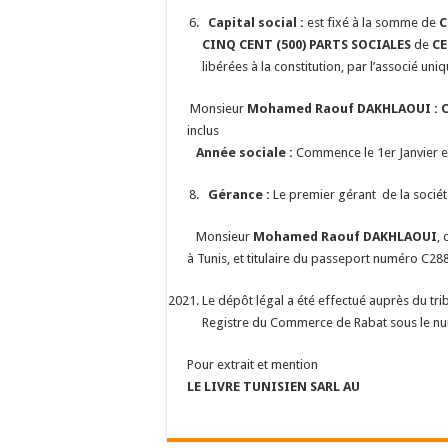
Capital social :
est fixé à la somme de
C
CINQ CENT (500) PARTS SOCIALES
de
CE
libérées à la constitution, par l’associé uniq
Monsieur
Mohamed Raouf DAKHLAOUI : C
inclus
Année sociale :
Commence le 1er Janvier e
Gérance :
Le premier gérant de la sociét
Monsieur
Mohamed Raouf DAKHLAOUI
, 
à Tunis, et titulaire du passeport numéro C2
Le dépôt légal a été effectué auprès du tr
Registre du Commerce de Rabat sous le 
Pour extrait et mention
LE LIVRE TUNISIEN SARL AU