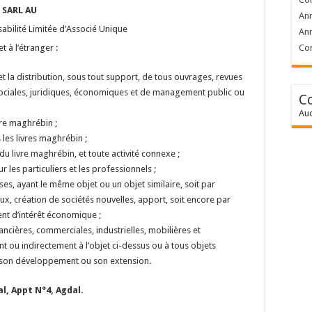
 SARL AU
Ann
abilité Limitée d’Associé Unique
Ann
 à l’étranger :
Con
n et la distribution, sous tout support, de tous ouvrages, revues
 sociales, juridiques, économiques et de management public ou
C
Auc
vre maghrébin ;
 les livres maghrébin ;
du livre maghrébin, et toute activité connexe ;
r les particuliers et les professionnels ;
ses, ayant le même objet ou un objet similaire, soit par
aux, création de sociétés nouvelles, apport, soit encore par
nt d’intérêt économique ;
ncières, commerciales, industrielles, mobilières et
t ou indirectement à l’objet ci-dessus ou à tous objets
r son développement ou son extension.
al, Appt N°4, Agdal.