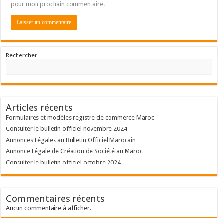
pour mon prochain commentaire.
Rechercher
Articles récents
Formulaires et modèles registre de commerce Maroc
Consulter le bulletin officiel novembre 2024
Annonces Légales au Bulletin Officiel Marocain
Annonce Légale de Création de Société au Maroc
Consulter le bulletin officiel octobre 2024
Commentaires récents
Aucun commentaire à afficher.