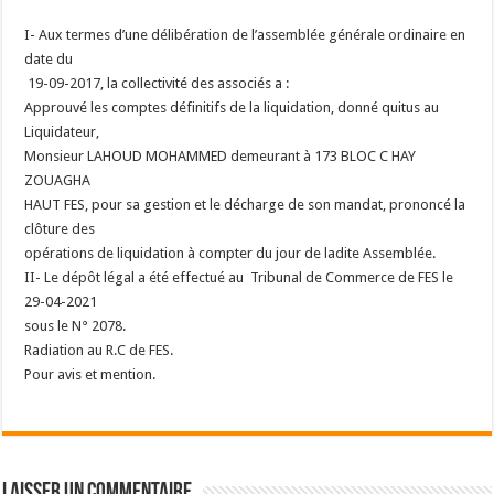
I- Aux termes d’une délibération de l’assemblée générale ordinaire en
date du
19-09-2017, la collectivité des associés a :
Approuvé les comptes définitifs de la liquidation, donné quitus au
Liquidateur,
Monsieur LAHOUD MOHAMMED demeurant à 173 BLOC C HAY
ZOUAGHA
HAUT FES, pour sa gestion et le décharge de son mandat, prononcé la
clôture des
opérations de liquidation à compter du jour de ladite Assemblée.
II- Le dépôt légal a été effectué au Tribunal de Commerce de FES le
29-04-2021
sous le N° 2078.
Radiation au R.C de FES.
Pour avis et mention.
Laisser un commentaire