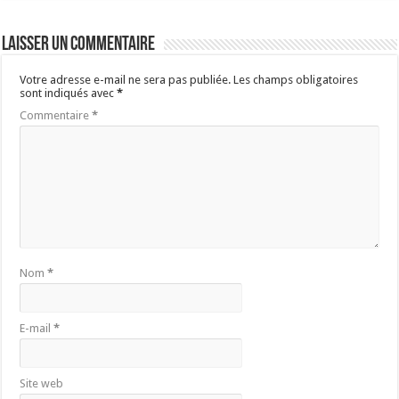
Laisser un commentaire
Votre adresse e-mail ne sera pas publiée.
Les champs obligatoires
sont indiqués avec
*
Commentaire
*
Nom
*
E-mail
*
Site web