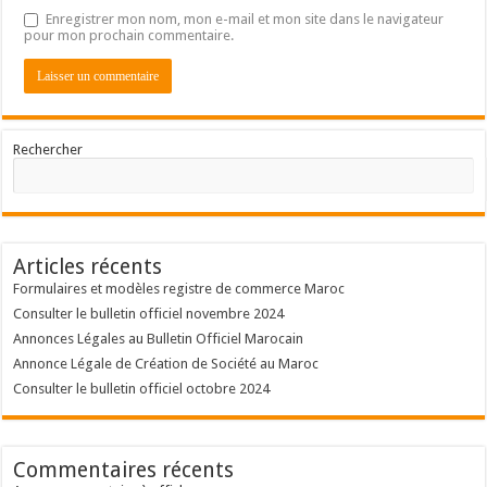
Enregistrer mon nom, mon e-mail et mon site dans le navigateur
pour mon prochain commentaire.
Rechercher
Articles récents
Formulaires et modèles registre de commerce Maroc
Consulter le bulletin officiel novembre 2024
Annonces Légales au Bulletin Officiel Marocain
Annonce Légale de Création de Société au Maroc
Consulter le bulletin officiel octobre 2024
Commentaires récents