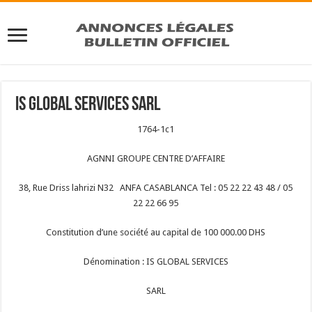
Meilleur dans la fente légendaire
Machine À Sous Gratuit Français 2026 Jouez Sans Dépenser
: Depuis le début
de l’année 2026, les résultats ont été assez moyens et mitigés de la part de
Louvain.
Casino En Direct 2026 Top Bonus Et Jeux
- Ce jeu de croupier en direct a un
taux de retour au joueur de 97,3% et offre plusieurs angles de caméra.
Machines À Sous Cléopâtre Gratuites 2026 Top Bonus Et Jeux
: Microgaming
est prétendument l'un des meilleurs producteurs de machines à sous
progressives au monde.
IS GLOBAL SERVICES SARL
Jeux de casino en ligne en direct
Live Casino Bonus 2026 Top Bonus Et Jeux
Essayez des jeux gratuits avant de faire un dépôt en argent réel, et certains
1764-1c1
proposent même des promotions où vous pouvez gagner de l'argent réel.
Coin Flip Casino 2026 Top Bonus Et Jeux
La fonction Fade Away est également plus susceptible de frapper pendant les
AGNNI GROUPE CENTRE D’AFFAIRE
jeux gratuits.
Même ainsi, la politique des Conditions générales des bonus n'inclut aucune
exigence de mise minimale et maximale.
38, Rue Driss lahrizi N32 ANFA CASABLANCA Tel : 05 22 22 43 48 / 05
Nouveau casino, Paris
22 22 66 95
Casino Île Maurice 2026 Top Bonus Et Jeux
Un autre site Web qui offre un mois d'essai gratuit est Hulu.
Carton Bingo 2026 Générez Et Imprimez Vos Cartons Pour Jouer
Constitution d’une société au capital de 100 000.00 DHS
Avec le nouvel accord déjà signé, ces deux entreprises envisagent de faire
face à de nouvelles opportunités ensemble en équipe.
Dénomination : IS GLOBAL SERVICES
Machines À Sous Progressives Gratuites 2026 Jouez Et Gagnez
SARL