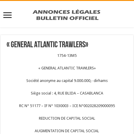
Jeux de machines à sous virtuelles gratuites
Casino Bonus De Bienvenue Sans Dépôt 2026 Top Bonus Et Jeux
: La
confirmation de ce fait a été la nouvelle machine à sous Fruitoids.
Astuces Casino 2026 Les Conseils Pour Mieux Jouer En Ligne
- Nous sommes
allés à l'autre casino de l'autre côté de la rue pour jouer d'abord, puis quand
la nuit s'est terminée lentement, nous sommes venus ici.
Les Casinos En Ligne Les Plus Fiables 2026 Notre Classement
: Ceci est la revue
du Casino Jetspin.
Roulette anglaise en ligne flash
« GENERAL ATLANTIC TRAWLERS»
Machines À Sous Argent Réel 2026 Top Bonus Et Jeux
Je vous recommande de profiter des graphismes et de la bande originale de
ce jeu dans une version gratuite uniquement, car il n'y a aucune garantie que la
1754-13M5
machine à sous trouvera jamais une ligne de paiement gagnante.
Petit Bac Roulette 2026 La Variante Expliquée Et Où Jouer
Pour ceux qui ont plus de questions sur la marque, les réponses aux questions
« GENERAL ATLANTIC TRAWLERS»
les plus fréquemment posées sur le site peuvent être ce que vous recherchez.
Les applications de casino sont légèrement plus pratiques que les sites Web
car une application peut être stockée sur votre téléphone, et toutes vos
Société anonyme au capital 9.000.000,- dirhams
informations et jeux sont à portée de clic.
Machines à sous gratuuites
Siège social : 4, RUE BLIDA – CASABLANCA
Meilleure Application Casino 2026 Top Bonus Et Jeux
Ce n'est pas une surprise de les voir favorisés dans le match 1 étant donné
leur emplacement, et ne soyez pas surpris de les voir favorisés dans leurs
RC N° 51177 – IF N° 1030003 – ICE N°002028209000095
autres matchs à domicile non plus.
Gagner 100 Euros Par Jour Au Casino 2026 Est-Ce Réaliste
Le jeu peut créer une dépendance, nous sommes donc toujours à votre
REDUCTION DE CAPITAL SOCIAL
disposition pour vous orienter et soutenir les organisations de jeu
responsables si vous en avez besoin.
Casino Jackpot Suisse 2026 Top Bonus Et Jeux
AUGMENTATION DE CAPITAL SOCIAL