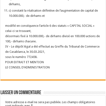
dirhams,
c) constaté la réalisation définitive de l’augmentation de capital de
10.000.000,- de dirhams et
modifié en conséquence l’article 6 des statuts « CAPITAL SOCIAL »
celui-ci se trouvant,
désormais fixé à 10.000.000,- de dirhams divisé en 100.000 actions de
100,- dirhams chacune.
IV – Le dépôt légal a été effectué au Greffe du Tribunal de Commerce
de Casablanca, le 30.03.2021,
sous le numéro 772458.
POUR EXTRAIT ET MENTION
LE CONSEIL D’ADMINISTRATION
Laisser un commentaire
Votre adresse e-mail ne sera pas publiée.
Les champs obligatoires
sont indiqués avec
*