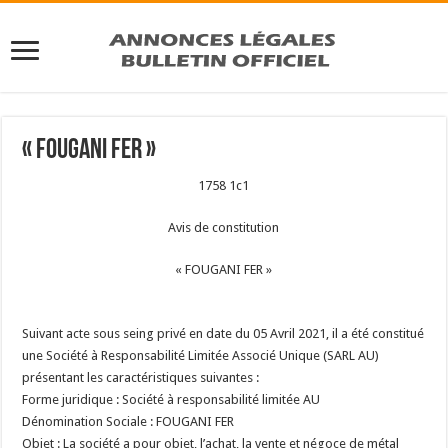
Roulette anglaise casino
Bandits Manchots Gratuits 2026 Top Bonus Et Jeux
: Il est utilisé par les escrocs
pour fermer au bon moment le circuit électrique de la machine à sous,
l'obligeant à débourser de l'argent.
Casino Aux Meilleurs Paiements 2026 Top Bonus Et Jeux
- Le bonus de
deuxième dépôt est également une excellente option car il vous permet
d'obtenir la même chose en dehors des tours gratuits.
Pachinko 2026 Où Jouer Au Pachinko En Ligne
: Le prix de la deuxième place est
de 15 tours gratuits, le prix de la troisième place est de 10 tours gratuits.
« FOUGANI FER »
Jouer no télécharger des machines à sous
Casino Bonus Sans Dépôt France 2026 Top Bonus Et Jeux
Un bon bonus de bienvenue n'est pas facile à trouver, mais quand c'est bon, il
1758 1c1
peut offrir beaucoup de plaisir supplémentaire.
Casinos En Ligne Gratuit 2026 Top Bonus Et Jeux
La taille de l'effet dépend de la quantité de jeu reçue par une machine.
Avis de constitution
Etant défini comme une interface de jeux en ligne en pleine expansion, cet
opérateur présente trois avantages concrets pour les joueurs.
Meilleurs emplacements de spins gratuits
« FOUGANI FER »
Casino Bonus Sans Dépôt Exclusif 2026 Top Bonus Et Jeux
Saucify vous a donné l'occasion de profiter d'un peu de joie de Noël avec son
jeu de machine à sous en ligne Santas Surprize.
Casino Bonus Sans Condition De Mise 2026 Top Bonus Et Jeux
Suivant acte sous seing privé en date du 05 Avril 2021, il a été constitué
Les joueurs de poker apprécieront de jouer à des jeux de vidéo poker car ils
une Société à Responsabilité Limitée Associé Unique (SARL AU)
sont tous basés sur les règles du tirage à cinq cartes avec de légères
variations qui les distinguent les uns des autres.
présentant les caractéristiques suivantes :
Jeux Instant Gagnant 2026 Les Meilleurs Jeux À Gain Immédiat
Forme juridique : Société à responsabilité limitée AU
Dénomination Sociale : FOUGANI FER
Objet : La société a pour objet, l’achat, la vente et négoce de métal