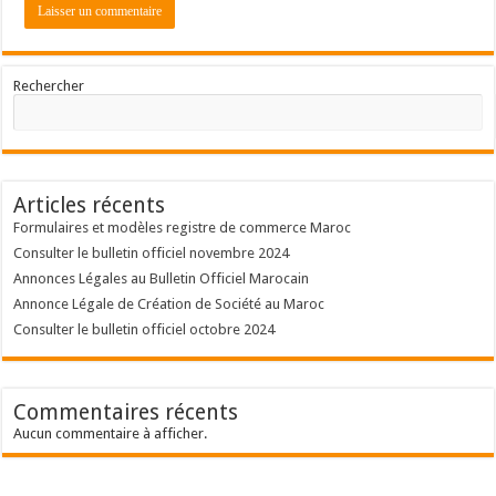
Rechercher
Articles récents
Formulaires et modèles registre de commerce Maroc
Consulter le bulletin officiel novembre 2024
Annonces Légales au Bulletin Officiel Marocain
Annonce Légale de Création de Société au Maroc
Consulter le bulletin officiel octobre 2024
Commentaires récents
Aucun commentaire à afficher.