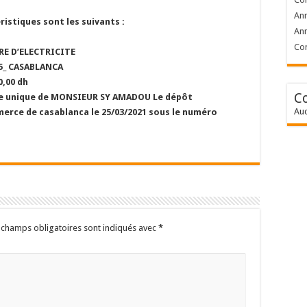
Ann
istiques sont les suivants :
Ann
Con
RE D’ELECTRICITE
° 5_ CASABLANCA
,00 dh
C
ure unique de MONSIEUR SY AMADOU Le dépôt
Auc
merce de casablanca le 25/03/2021 sous le numéro
 champs obligatoires sont indiqués avec
*