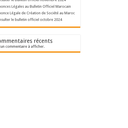
onces Légales au Bulletin Officiel Marocain
once Légale de Création de Société au Maroc
sulter le bulletin officiel octobre 2024
ommentaires récents
un commentaire à afficher.