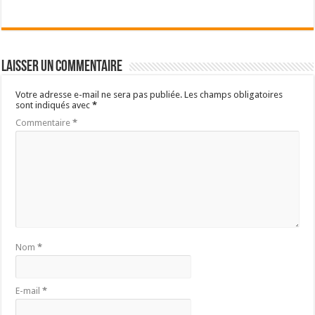
Laisser un commentaire
Votre adresse e-mail ne sera pas publiée.
Les champs obligatoires
sont indiqués avec
*
Commentaire
*
Nom
*
E-mail
*