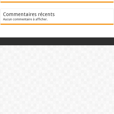
Commentaires récents
Aucun commentaire à afficher.