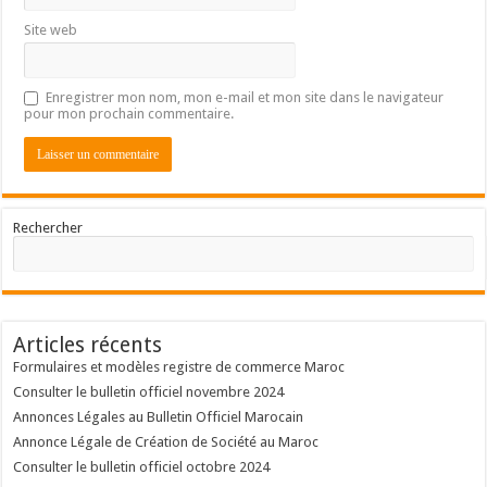
Site web
Enregistrer mon nom, mon e-mail et mon site dans le navigateur
pour mon prochain commentaire.
Rechercher
Articles récents
Formulaires et modèles registre de commerce Maroc
Consulter le bulletin officiel novembre 2024
Annonces Légales au Bulletin Officiel Marocain
Annonce Légale de Création de Société au Maroc
Consulter le bulletin officiel octobre 2024