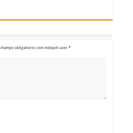
 champs obligatoires sont indiqués avec
*