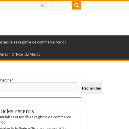
et modèles registre de commerce Maroc
 les deux ont cela.
ulletin Officiel du Maroc
chercher
Rechercher
ticles récents
mulaires et modèles registre de commerce
roc
sulter le bulletin officiel novembre 2024