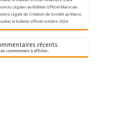
onces Légales au Bulletin Officiel Marocain
once Légale de Création de Société au Maroc
sulter le bulletin officiel octobre 2024
ommentaires récents
un commentaire à afficher.