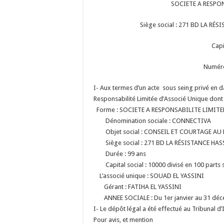
SOCIETE A RESPONS
Siège social : 271 BD LA RÉSI
Capital
Numéro R
I- Aux termes d’un acte sous seing privé en da
Responsabilité Limitée d’Associé Unique dont l
Forme : SOCIETE A RESPONSABILITE LIMIT
Dénomination sociale : CONNECTIVA
Objet social : CONSEIL ET COURTAGE AU 
Siège social : 271 BD LA RÉSISTANCE HAS
Durée : 99 ans
Capital social : 10000 divisé en 100 parts so
L’associé unique : SOUAD EL YASSINI
Gérant : FATIHA EL YASSINI
ANNEE SOCIALE : Du 1er janvier au 31 dé
I- Le dépôt légal a été effectué au Tribunal
Pour avis, et mention