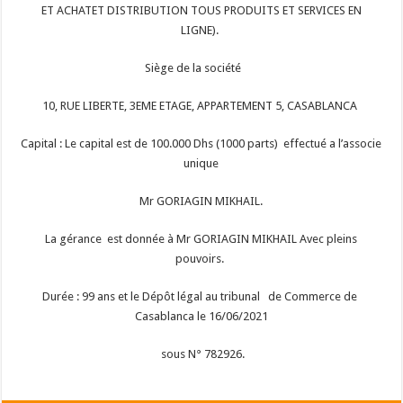
ET ACHATET DISTRIBUTION TOUS PRODUITS ET SERVICES EN
LIGNE).
Siège de la société
10, RUE LIBERTE, 3EME ETAGE, APPARTEMENT 5, CASABLANCA
Capital : Le capital est de 100.000 Dhs (1000 parts) effectué a l’associe
unique
Mr GORIAGIN MIKHAIL.
La gérance est donnée à Mr GORIAGIN MIKHAIL Avec pleins
pouvoirs.
Durée : 99 ans et le Dépôt légal au tribunal de Commerce de
Casablanca le 16/06/2021
sous N° 782926.