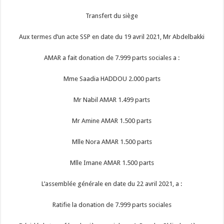
Transfert du siège
Aux termes d’un acte SSP en date du 19 avril 2021, Mr Abdelbakki
AMAR a fait donation de 7.999 parts sociales a :
Mme Saadia HADDOU 2.000 parts
Mr Nabil AMAR 1.499 parts
Mr Amine AMAR 1.500 parts
Mlle Nora AMAR 1.500 parts
Mlle Imane AMAR 1.500 parts
L’assemblée générale en date du 22 avril 2021, a :
Ratifie la donation de 7.999 parts sociales