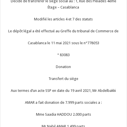
Décidé de transférer le siège social au : 1, Rue des Pléiades 4ème
Étage – Casablanca
Modifié les articles 4 et 7 des statuts
Le dépôt légal a été effectué au Greffe du tribunal de Commerce de
Casablanca le 11 mai 2021 sous le n°778053
° 83083
Donation
Transfert du siège
Aux termes d’un acte SSP en date du 19 avril 2021, Mr Abdelbakki
AMAR a fait donation de 7.999 parts sociales a :
Mme Saadia HADDOU 2.000 parts
Mr Nabil AMAR 1.499 parts