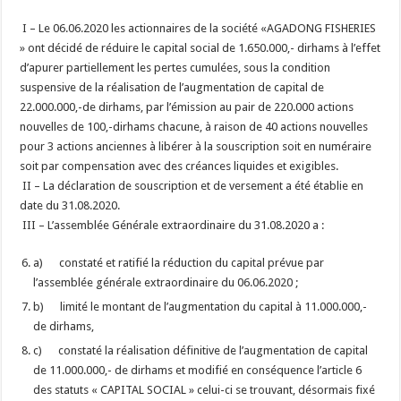
I – Le 06.06.2020 les actionnaires de la société «AGADONG FISHERIES
» ont décidé de réduire le capital social de 1.650.000,- dirhams à l’effet
d’apurer partiellement les pertes cumulées, sous la condition
suspensive de la réalisation de l’augmentation de capital de
22.000.000,-de dirhams, par l’émission au pair de 220.000 actions
nouvelles de 100,-dirhams chacune, à raison de 40 actions nouvelles
pour 3 actions anciennes à libérer à la souscription soit en numéraire
soit par compensation avec des créances liquides et exigibles.
II – La déclaration de souscription et de versement a été établie en
date du 31.08.2020.
III – L’assemblée Générale extraordinaire du 31.08.2020 a :
a) constaté et ratifié la réduction du capital prévue par
l’assemblée générale extraordinaire du 06.06.2020 ;
b) limité le montant de l’augmentation du capital à 11.000.000,-
de dirhams,
c) constaté la réalisation définitive de l’augmentation de capital
de 11.000.000,- de dirhams et modifié en conséquence l’article 6
des statuts « CAPITAL SOCIAL » celui-ci se trouvant, désormais fixé