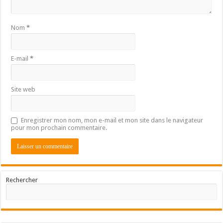
Nom
*
E-mail
*
Site web
Enregistrer mon nom, mon e-mail et mon site dans le navigateur
pour mon prochain commentaire.
Rechercher