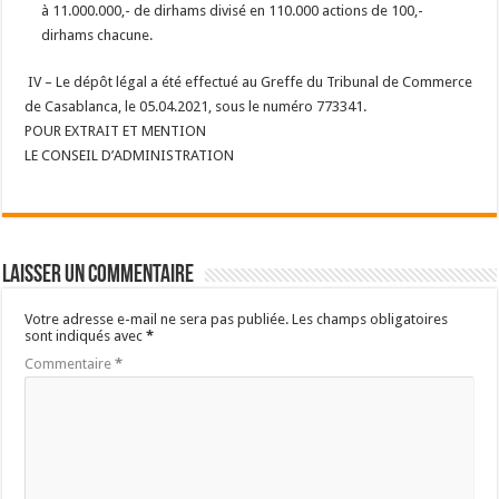
à 11.000.000,- de dirhams divisé en 110.000 actions de 100,-
dirhams chacune.
IV – Le dépôt légal a été effectué au Greffe du Tribunal de Commerce
de Casablanca, le 05.04.2021, sous le numéro 773341.
POUR EXTRAIT ET MENTION
LE CONSEIL D’ADMINISTRATION
Laisser un commentaire
Votre adresse e-mail ne sera pas publiée.
Les champs obligatoires
sont indiqués avec
*
Commentaire
*