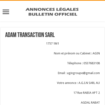
Poker probabilities chart
Casino Bonus Sans Dépôt Immédiat 2026 Crédité Tout De Suite
: Sur chacun
d'eux, vous pouvez parier de 0,04 à 100 pièces.
Casino Sans Wager 2026 Les Bonus Sans Conditions De Mise
- Il a également
de nombreuses chances de gagner, car en plus de ses quinze lignes, il y a une
icône wild, des re-spins et il est jouable avec des paris compris entre 0,05 et
400 crédits.
Casino Free Spins Sans Dépôt France 2026 Top Bonus Et Jeux
: Voici les
fonctionnalités que nous aimons le plus.
ADAM TRANSACTION SARL
Machines de jeu d'arcade populaire au japon
Code Promo Casino 2026 Les Codes Pour Des Bonus Exclusifs
Ils offrent une large gamme de jeux de machines à sous différents, mais leurs
1757 1M1
paiements ne sont pas aussi bons que les meilleurs sites de machines à sous.
Casino En Ligne Populaire 2026 Top Bonus Et Jeux
Sinon, le paiement s'applique à la fois à l'ante et à la relance.
Nom et prénom ou Cabinet : AGIN
Rendez-vous dans l'un de nos casinos en ligne recommandés qui acceptent
les chèques électroniques et inscrivez-vous.
Chances de gagnants machines à sous à vegas
Télephone : 0537683108
Tableau Des Voisins Roulette 2026 Toutes Les Mises Annoncées
Malheureusement, le nombre de casinos qui offrent ce type de bonus
Email :
agingroupe@gmail.com
diminue.
Jeux Gratuits Jackpot 2026 Les Machines À Jackpot À Tester
Examinons maintenant les bonus les plus populaires dans les casinos sans
Votre annonce : A.G.I.N SARL AU
dépôt.
Tableau Bonus Hunt 2026 Top Bonus Et Jeux
17 Rue RABIA APT 2
AGDAL RABAT