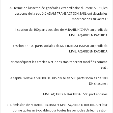
Au terme de l’assemblée générale Extraordinaire du 25/01/2021, les
associés de la société ADAM TRANSACTION SARL ont décidé les
modifications suivantes :
1-cession de 100 parts sociales de M.RAHIL HICHAM au profit de
MME. AQARIDEN RACHIDA
-cession de 100 parts sociales de M.ELIDRISSI ISMAIL au profit de
MME. AQARIDEN RACHIDA
Par conséquent les articles 6 et 7 des statuts seront modifiés comme
suit :
Le capital s’élève à 50.000,00 DHS divisé en 500 parts sociales de 100
DH chacune :
MME.AQARIDEN RACHIDA : 500 part sociales
2- Démission de M.RAHIL HICHAM et MME AQARIDEN RACHIDA et leur
donne quitus irrévocable pour toutes les périodes de leur gestion