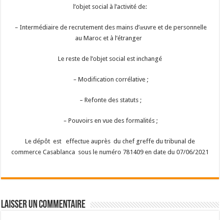
l’objet social à l’activité de:
– Intermédiaire de recrutement des mains d’œuvre et de personnelle
au Maroc et à l’étranger
Le reste de l’objet social est inchangé
– Modification corrélative ;
– Refonte des statuts ;
– Pouvoirs en vue des formalités ;
Le dépôt est effectue auprès du chef greffe du tribunal de
commerce Casablanca sous le numéro 781409 en date du 07/06/2021
Laisser un commentaire