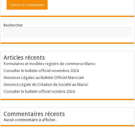
Rechercher
Articles récents
Formulaires et modèles registre de commerce Maroc
Consulter le bulletin officiel novembre 2024
Annonces Légales au Bulletin Officiel Marocain
Annonce Légale de Création de Société au Maroc
Consulter le bulletin officiel octobre 2024
Commentaires récents
Aucun commentaire à afficher.