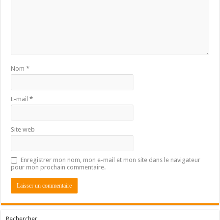
Nom
*
E-mail
*
Site web
Enregistrer mon nom, mon e-mail et mon site dans le navigateur
pour mon prochain commentaire.
Rechercher