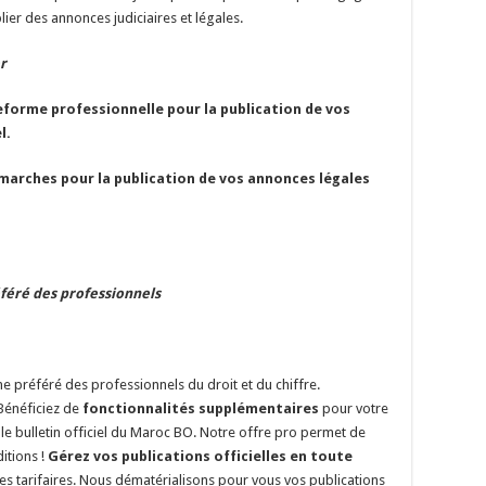
ier des annonces judiciaires et légales.
r
teforme professionnelle pour la publication de vos
l.
démarches pour la publication de vos annonces légales
référé des professionnels
e préféré des professionnels du droit et du chiffre.
Bénéficiez de
fonctionnalités supplémentaires
pour votre
s le bulletin officiel du Maroc BO. Notre offre pro permet de
itions !
Gérez vos publications officielles en toute
ises tarifaires. Nous dématérialisons pour vous vos publications