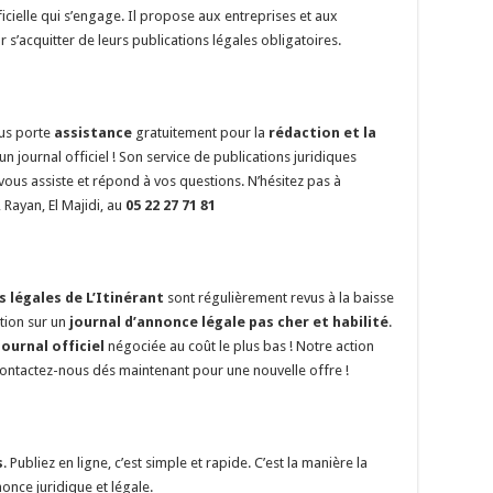
ficielle qui s’engage. Il propose aux entreprises et aux
 s’acquitter de leurs publications légales obligatoires.
ous porte
assistance
gratuitement pour la
rédaction et la
un journal officiel ! Son service de publications juridiques
ous assiste et répond à vos questions. N’hésitez pas à
Rayan, El Majidi, au
05 22 27 71 81
 légales de L’Itinérant
sont régulièrement revus à la baisse
tion sur un
journal d’annonce légale pas cher et habilité
.
journal officiel
négociée au coût le plus bas ! Notre action
 Contactez-nous dés maintenant pour une nouvelle offre !
s
. Publiez en ligne, c’est simple et rapide. C’est la manière la
nonce juridique et légale.