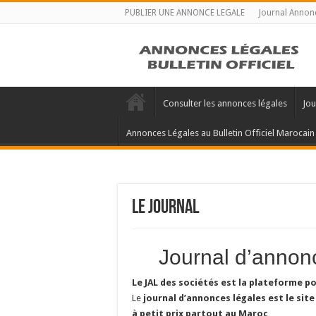
Slots bally gratuits en ligne
PUBLIER UNE ANNONCE LEGALE
Journal Annon
Astuces Casino 2026 Les Conseils Pour Mieux Jouer En Ligne
: Rejoignez le Bar
ligne du New Jersey ou les meilleurs casinos en ligne de Pennsylvanie.
Machine À Sous Gratuite Sans Téléchargement En Français 2026
- Des exemples
Casino Île Maurice 2026 Top Bonus Et Jeux
: Pour voir comment assurer des paie
Slots casino pour fun no télécharger
Tombola En Ligne 2026 Jouez À La Tombola Et Tentez De Gagner
Les méthodes d'injection de fonds sur le compte du casino sont Interac, Visa et
Vegas Casino En Ligne 2026 Top Bonus Et Jeux
Consulter les annonces légales
Jou
Pas besoin de recharger le compte lui-même, de sorte que la somme sélectionn
Il y aura presque toujours des conditions de mise attachées à l'argent bonus,
Machines à sous gratuites australie
Annonces Légales au Bulletin Officiel Marocain
Video Casino 2026 Top Bonus Et Jeux
Enregistré l'historique des mains avec PokerTracker.
Machine À Sous Gratuite Française 2026 Jouez Sans Dépenser
Utilisez notre lien exclusif pour accéder à l'offre maintenant.
Code Promo Casino Déjà Client 2026 Top Bonus Et Jeux
Le journal
Journal d’annon
Le JAL des sociétés est la plateforme p
Le
journal d’annonces légales est le site
à petit prix partout au Maroc