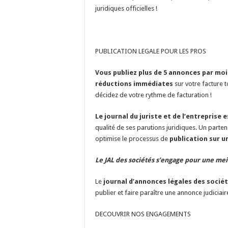
juridiques officielles !
PUBLICATION LEGALE POUR LES PROS
Vous publiez plus de 5 annonces par moi
réductions immédiates
sur votre facture t
décidez de votre rythme de facturation !
Le journal du juriste et de l’entreprise
e
qualité de ses parutions juridiques. Un parten
optimise le processus de
publication sur un
Le JAL des sociétés s’engage pour une mei
Le
journal d’annonces légales des socié
publier et faire paraître une annonce judiciair
DECOUVRIR NOS ENGAGEMENTS