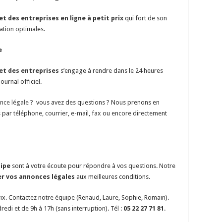
et des entreprises en ligne à petit prix
qui fort de son
ation optimales.
e
 et des entreprises
s’engage à rendre dans le 24 heures
ournal officiel.
nce légale
? vous avez des questions ? Nous prenons en
par téléphone, courrier, e-mail, fax ou encore directement
uipe
sont à votre écoute pour répondre à vos questions. Notre
er vos annonces légales
aux meilleures conditions.
ix. Contactez notre équipe (Renaud, Laure, Sophie, Romain).
di et de 9h à 17h (sans interruption). Tél :
05 22 27 71 81
.