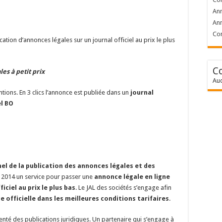
Ann
Ann
Con
ation d’annonces légales sur un journal officiel au prix le plus
C
es à petit prix
Auc
tions. En 3 clics l’annonce est publiée dans un
journal
el BO
el de la publication des annonces légales et des
 2014 un service pour passer une
annonce légale en ligne
ficiel au prix le plus bas
. Le JAL des sociétés s’engage afin
 officielle dans les meilleures conditions tarifaires
.
enté des publications juridiques. Un partenaire qui s’engage à