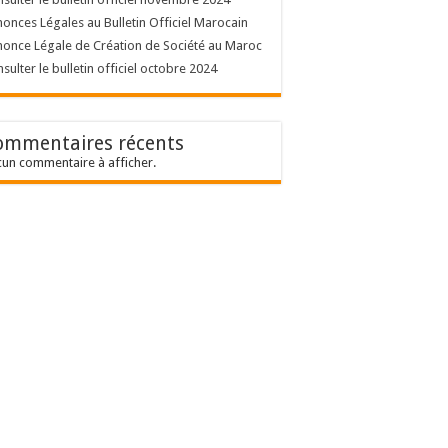
onces Légales au Bulletin Officiel Marocain
once Légale de Création de Société au Maroc
sulter le bulletin officiel octobre 2024
ommentaires récents
un commentaire à afficher.