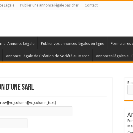
ce Légale
Publier une annonce légale pas cher
Contact
'un de ces jours ératiques où les résultats rouges, noirs, rouges noirs ou impairs
mateurs de jeux d'argent, une grande récompense a été préparée sous la form
ance et vous pouvez gagner l'un des trois jackpots progressifs.
ela a toujours été perçu comme l'un des tournois en ligne les plus prestigieux
rnal Annonce Légale
Publier vos annonces légales en ligne
Formulaires 
ls vous pouvez jouer en ligne.
Annonce Légale de Création de Société au Maroc
Annonces légales au B
t de fonds peut se faire à la fois en quelques minutes et en quelques jours.
Re
on d’une SARL
_row][vc_column][vc_column_text]
Ar
For
Ma
Con