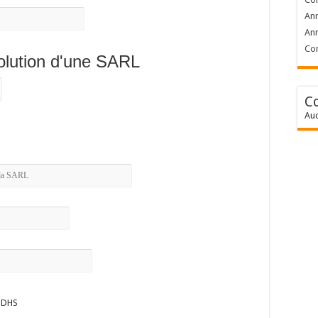
Ann
Ann
Con
olution d'une SARL
C
Auc
DHS